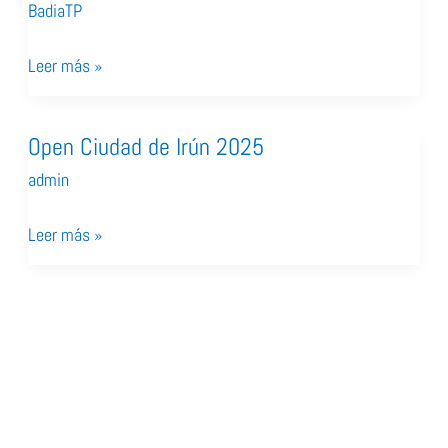
de
BadiaTP
Gipuzkoa
Leer más »
Infantil
2025
Open Ciudad de Irún 2025
Open
Ciudad
admin
de
Leer más »
Irún
2025