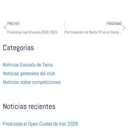
Prev
N
PREVIO
PROXIMO
Finalistas Liga Escuela 2020-2021
Participación de Badia TP en el Campeonato de Euskadi Infantil por equipos de club masculino – Trofeo Joan Compta in Memoriam
Categorías
Noticias Escuela de Tenis
Noticias generales del club
Noticias sobre competiciones
Noticias recientes
Finalizado el Open Ciudad de Irún 2026